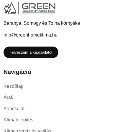
Baranya, Somogy és Tolna környéke
info@greenhomeklima.hu
Felveszem a kapcsolatot
Navigáció
Kezdőlap
Árak
Kapcsolat
Klímatelepítés
Klímaszervíz és javítás