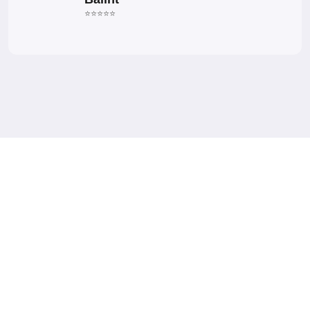
⭐⭐⭐⭐⭐