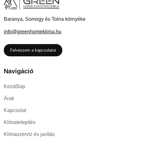
Baranya, Somogy és Tolna környéke
info@greenhomeklima.hu
Felveszem a kapcsolatot
Navigáció
Kezdőlap
Árak
Kapcsolat
Klímatelepítés
Klímaszervíz és javítás