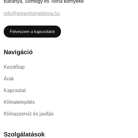
Baranya, Somogy és Tolna környéke
info@greenhomeklima.hu
Felveszem a kapcsolatot
Navigáció
Kezdőlap
Árak
Kapcsolat
Klímatelepítés
Klímaszervíz és javítás
Szolgálatások