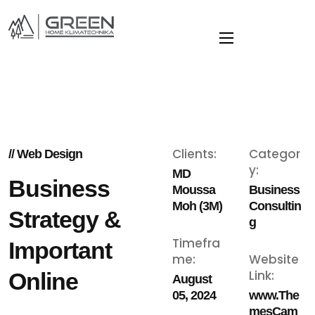
Clients:
Categor
// Web Design
y:
MD
Business
Moussa
Business
Moh (3M)
Consultin
Strategy &
g
Timefra
Important
me:
Website
Link:
Online
August
05, 2024
www.The
mesCam