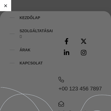
KEZDŐLAP
SZOLGÁLTATÁSAINK
ÁRAK
KAPCSOLAT
+00 123 456 7897